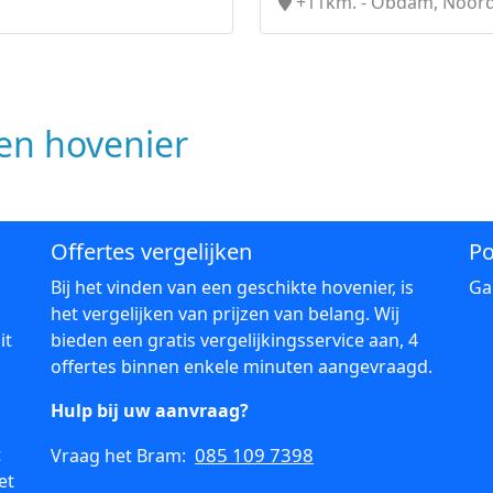
+11km. - Obdam, Noord
n hovenier
Offertes vergelijken
Po
Bij het vinden van een geschikte hovenier, is
Ga
het vergelijken van prijzen van belang. Wij
it
bieden een gratis vergelijkingsservice aan, 4
offertes binnen enkele minuten aangevraagd.
Hulp bij uw aanvraag?
t
085 109 7398
Vraag het Bram:
et