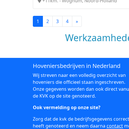
+11km. - Wognum, Noord-Holland
1
2
3
4
»
Werkzaamhede
Hoveniersbedrijven in Nederland
Wij streven naar een volledig overzicht van
hoveniers die officieel staan ingeschreven.
Onze gegevens worden dan ook direct vanu
de KVK op de site genoteerd.
Ook vermelding op onze site?
Zorg dat de kvk de bedrijfsgegevens correc
heeft genoteerd en neem daarna
contact
m