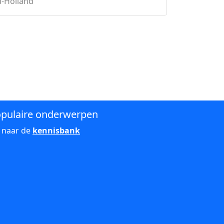
-Holland
pulaire onderwerpen
 naar de
kennisbank