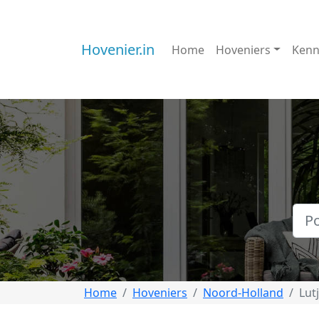
Hovenier.in
Home
Hoveniers
Kenn
Home
Hoveniers
Noord-Holland
Lut