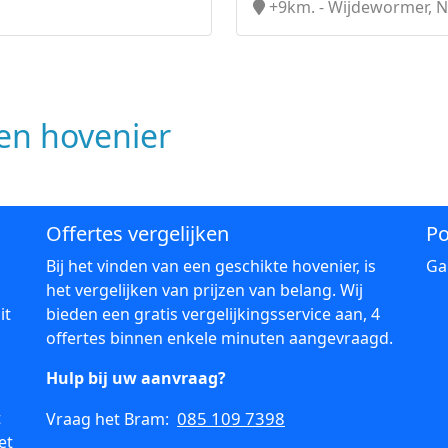
+9km. - Wijdewormer, 
n hovenier
Offertes vergelijken
Po
Bij het vinden van een geschikte hovenier, is
Ga
het vergelijken van prijzen van belang. Wij
it
bieden een gratis vergelijkingsservice aan, 4
offertes binnen enkele minuten aangevraagd.
Hulp bij uw aanvraag?
t
085 109 7398
Vraag het Bram:
et