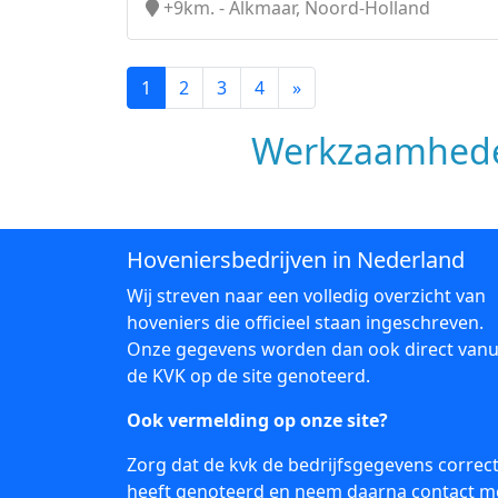
+9km. - Alkmaar, Noord-Holland
1
2
3
4
»
Werkzaamhede
Hoveniersbedrijven in Nederland
Wij streven naar een volledig overzicht van
hoveniers die officieel staan ingeschreven.
Onze gegevens worden dan ook direct vanu
de KVK op de site genoteerd.
Ook vermelding op onze site?
Zorg dat de kvk de bedrijfsgegevens correc
heeft genoteerd en neem daarna
contact
m