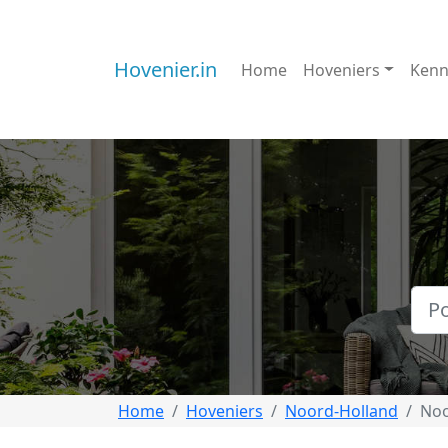
Hovenier.in
Home
Hoveniers
Kenn
Home
Hoveniers
Noord-Holland
Noo