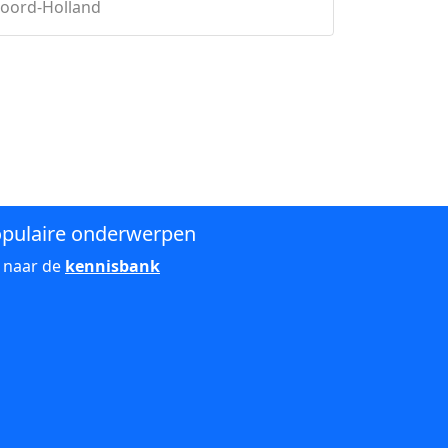
Noord-Holland
pulaire onderwerpen
 naar de
kennisbank