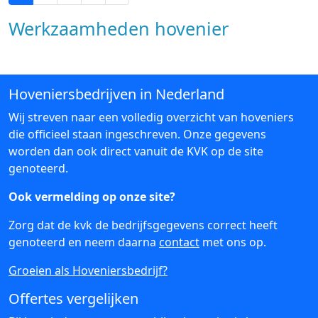
Werkzaamheden hovenier
Hoveniersbedrijven in Nederland
Wij streven naar een volledig overzicht van hoveniers
die officieel staan ingeschreven. Onze gegevens
worden dan ook direct vanuit de KVK op de site
genoteerd.
Ook vermelding op onze site?
Zorg dat de kvk de bedrijfsgegevens correct heeft
genoteerd en neem daarna
contact
met ons op.
Groeien als Hoveniersbedrijf?
Offertes vergelijken