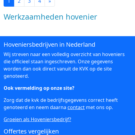
1
2
3
4
»
Werkzaamheden hovenier
Hoveniersbedrijven in Nederland
Wij streven naar een volledig overzicht van hoveniers
die officieel staan ingeschreven. Onze gegevens
worden dan ook direct vanuit de KVK op de site
genoteerd.
Ook vermelding op onze site?
Zorg dat de kvk de bedrijfsgegevens correct heeft
genoteerd en neem daarna
contact
met ons op.
Groeien als Hoveniersbedrijf?
Offertes vergelijken