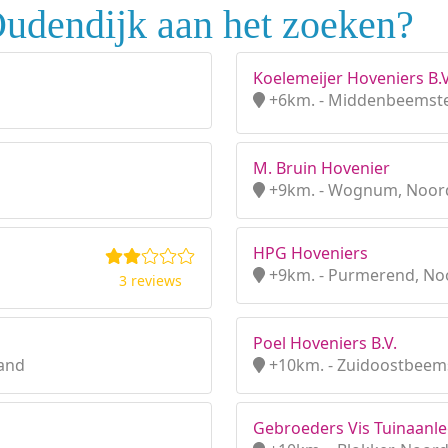
Oudendijk aan het zoeken?
Koelemeijer Hoveniers B.V
+6km. - Middenbeemste
M. Bruin Hovenier
+9km. - Wognum, Noor
HPG Hoveniers
+9km. - Purmerend, No
3 reviews
Poel Hoveniers B.V.
land
+10km. - Zuidoostbeems
Gebroeders Vis Tuinaanl