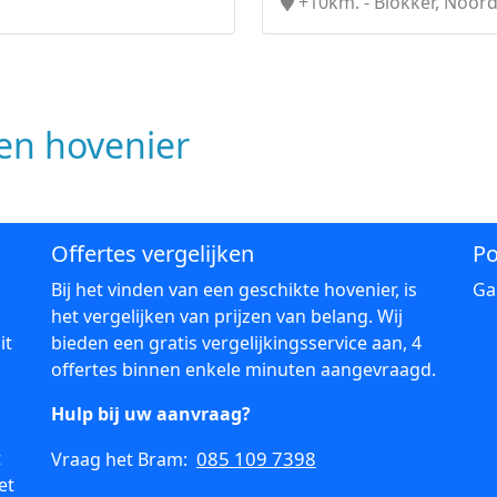
+10km. - Blokker, Noor
n hovenier
Offertes vergelijken
Po
Bij het vinden van een geschikte hovenier, is
Ga
het vergelijken van prijzen van belang. Wij
it
bieden een gratis vergelijkingsservice aan, 4
offertes binnen enkele minuten aangevraagd.
Hulp bij uw aanvraag?
t
085 109 7398
Vraag het Bram:
et