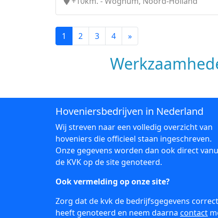
+10km. - Wognum, Noord-Holland
1
2
3
4
»
Werkzaamhede
Hoveniersbedrijven in Nederland
Wij streven naar een volledig overzicht van
hoveniers die officieel staan ingeschreven.
Onze gegevens worden dan ook direct vanu
de KVK op de site genoteerd.
Ook vermelding op onze site?
Zorg dat de kvk de bedrijfsgegevens correc
heeft genoteerd en neem daarna
contact
m