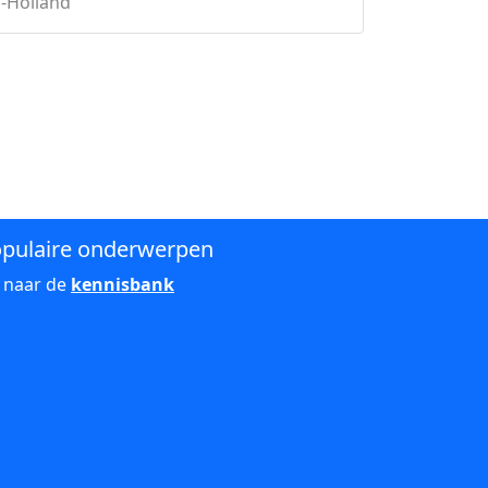
d-Holland
pulaire onderwerpen
 naar de
kennisbank