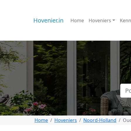
Hovenier.in
Home
Hoveniers
Kenn
Home
Hoveniers
Noord-Holland
Oud