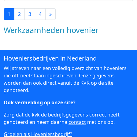
1
2
3
4
»
Werkzaamheden hovenier
Hoveniersbedrijven in Nederland
Wij streven naar een volledig overzicht van hoveniers
die officieel staan ingeschreven. Onze gegevens
worden dan ook direct vanuit de KVK op de site
genoteerd.
Ook vermelding op onze site?
Zorg dat de kvk de bedrijfsgegevens correct heeft
genoteerd en neem daarna
contact
met ons op.
Groeien als Hoveniersbedrijf?