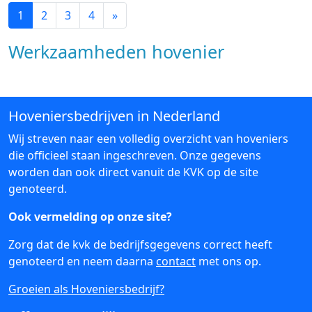
1
2
3
4
»
Werkzaamheden hovenier
Hoveniersbedrijven in Nederland
Wij streven naar een volledig overzicht van hoveniers
die officieel staan ingeschreven. Onze gegevens
worden dan ook direct vanuit de KVK op de site
genoteerd.
Ook vermelding op onze site?
Zorg dat de kvk de bedrijfsgegevens correct heeft
genoteerd en neem daarna
contact
met ons op.
Groeien als Hoveniersbedrijf?