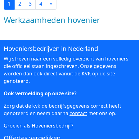
1
2
3
4
»
Werkzaamheden hovenier
Hoveniersbedrijven in Nederland
Wij streven naar een volledig overzicht van hoveniers
die officieel staan ingeschreven. Onze gegevens
worden dan ook direct vanuit de KVK op de site
genoteerd.
Ook vermelding op onze site?
Zorg dat de kvk de bedrijfsgegevens correct heeft
genoteerd en neem daarna
contact
met ons op.
Groeien als Hoveniersbedrijf?
Offertes vergelijken