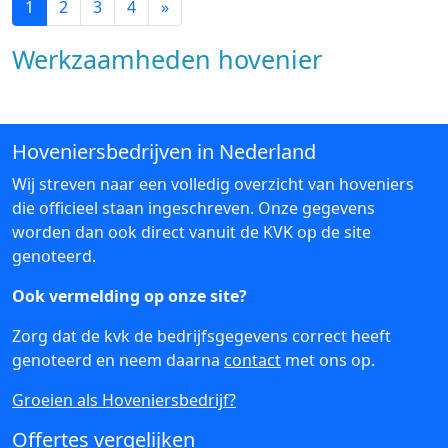
1
2
3
4
»
Werkzaamheden hovenier
Hoveniersbedrijven in Nederland
Wij streven naar een volledig overzicht van hoveniers
die officieel staan ingeschreven. Onze gegevens
worden dan ook direct vanuit de KVK op de site
genoteerd.
Ook vermelding op onze site?
Zorg dat de kvk de bedrijfsgegevens correct heeft
genoteerd en neem daarna
contact
met ons op.
Groeien als Hoveniersbedrijf?
Offertes vergelijken