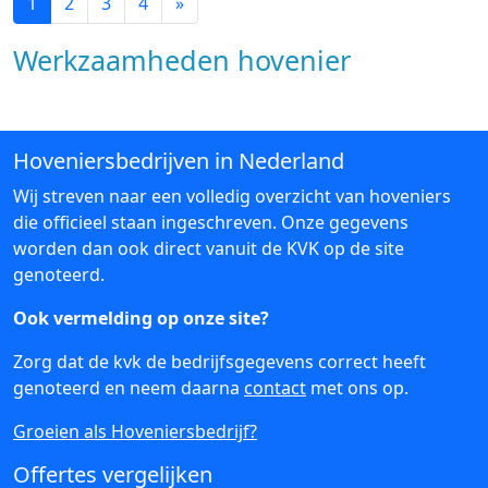
1
2
3
4
»
Werkzaamheden hovenier
Hoveniersbedrijven in Nederland
Wij streven naar een volledig overzicht van hoveniers
die officieel staan ingeschreven. Onze gegevens
worden dan ook direct vanuit de KVK op de site
genoteerd.
Ook vermelding op onze site?
Zorg dat de kvk de bedrijfsgegevens correct heeft
genoteerd en neem daarna
contact
met ons op.
Groeien als Hoveniersbedrijf?
Offertes vergelijken