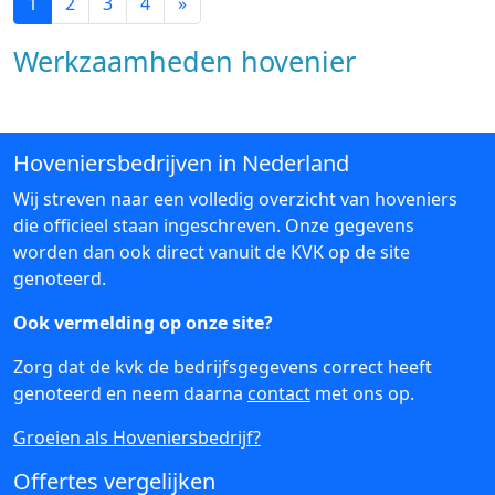
1
2
3
4
»
Werkzaamheden hovenier
Hoveniersbedrijven in Nederland
Wij streven naar een volledig overzicht van hoveniers
die officieel staan ingeschreven. Onze gegevens
worden dan ook direct vanuit de KVK op de site
genoteerd.
Ook vermelding op onze site?
Zorg dat de kvk de bedrijfsgegevens correct heeft
genoteerd en neem daarna
contact
met ons op.
Groeien als Hoveniersbedrijf?
Offertes vergelijken