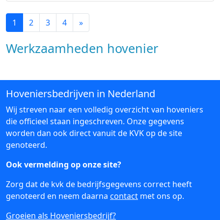
1
2
3
4
»
Werkzaamheden hovenier
Hoveniersbedrijven in Nederland
Wij streven naar een volledig overzicht van hoveniers
die officieel staan ingeschreven. Onze gegevens
worden dan ook direct vanuit de KVK op de site
genoteerd.
Ook vermelding op onze site?
Zorg dat de kvk de bedrijfsgegevens correct heeft
genoteerd en neem daarna
contact
met ons op.
Groeien als Hoveniersbedrijf?