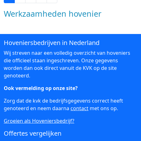
Werkzaamheden hovenier
Hoveniersbedrijven in Nederland
Wij streven naar een volledig overzicht van hoveniers
die officieel staan ingeschreven. Onze gegevens
worden dan ook direct vanuit de KVK op de site
genoteerd.
Ook vermelding op onze site?
Zorg dat de kvk de bedrijfsgegevens correct heeft
genoteerd en neem daarna
contact
met ons op.
Groeien als Hoveniersbedrijf?
Offertes vergelijken