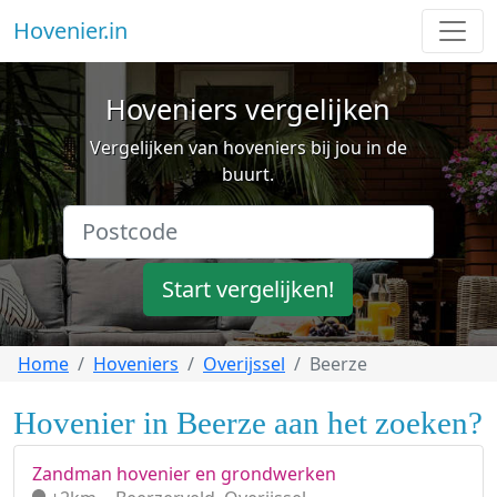
Hovenier.in
Hoveniers vergelijken
Vergelijken van hoveniers bij jou in de
buurt.
Start vergelijken!
Home
Hoveniers
Overijssel
Beerze
Hovenier in Beerze aan het zoeken?
Zandman hovenier en grondwerken