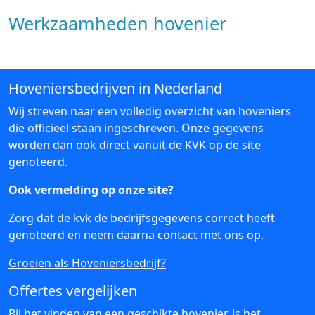
Werkzaamheden hovenier
Hoveniersbedrijven in Nederland
Wij streven naar een volledig overzicht van hoveniers
die officieel staan ingeschreven. Onze gegevens
worden dan ook direct vanuit de KVK op de site
genoteerd.
Ook vermelding op onze site?
Zorg dat de kvk de bedrijfsgegevens correct heeft
genoteerd en neem daarna
contact
met ons op.
Groeien als Hoveniersbedrijf?
Offertes vergelijken
Bij het vinden van een geschikte hovenier, is het