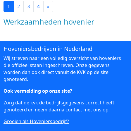
1
2
3
4
»
Werkzaamheden hovenier
Hoveniersbedrijven in Nederland
Wij streven naar een volledig overzicht van hoveniers
die officieel staan ingeschreven. Onze gegevens
worden dan ook direct vanuit de KVK op de site
genoteerd.
Ook vermelding op onze site?
Zorg dat de kvk de bedrijfsgegevens correct heeft
genoteerd en neem daarna
contact
met ons op.
Groeien als Hoveniersbedrijf?