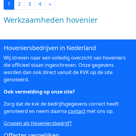
1
2
3
4
»
Werkzaamheden hovenier
Hoveniersbedrijven in Nederland
Wij streven naar een volledig overzicht van hoveniers
die officieel staan ingeschreven. Onze gegevens
worden dan ook direct vanuit de KVK op de site
genoteerd.
Ook vermelding op onze site?
Zorg dat de kvk de bedrijfsgegevens correct heeft
genoteerd en neem daarna
contact
met ons op.
Groeien als Hoveniersbedrijf?
Offertes vergelijken