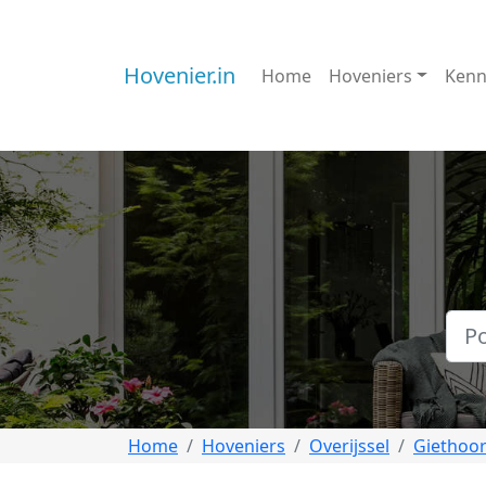
Hovenier.in
Home
Hoveniers
Kenn
Home
Hoveniers
Overijssel
Giethoo