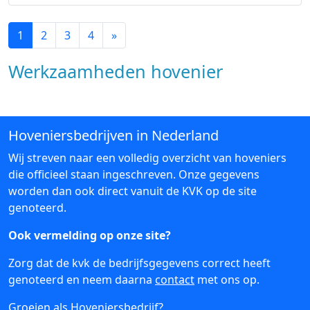
1
2
3
4
»
Werkzaamheden hovenier
Hoveniersbedrijven in Nederland
Wij streven naar een volledig overzicht van hoveniers
die officieel staan ingeschreven. Onze gegevens
worden dan ook direct vanuit de KVK op de site
genoteerd.
Ook vermelding op onze site?
Zorg dat de kvk de bedrijfsgegevens correct heeft
genoteerd en neem daarna
contact
met ons op.
Groeien als Hoveniersbedrijf?