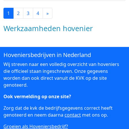
1
2
3
4
»
Werkzaamheden hovenier
Hoveniersbedrijven in Nederland
Wij streven naar een volledig overzicht van hoveniers
die officieel staan ingeschreven. Onze gegevens
worden dan ook direct vanuit de KVK op de site
genoteerd.
Ook vermelding op onze site?
Zorg dat de kvk de bedrijfsgegevens correct heeft
genoteerd en neem daarna
contact
met ons op.
Groeien als Hoveniersbedrijf?