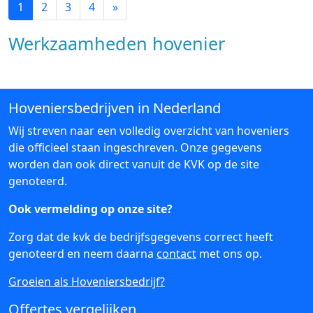
1
2
3
4
»
Werkzaamheden hovenier
Hoveniersbedrijven in Nederland
Wij streven naar een volledig overzicht van hoveniers
die officieel staan ingeschreven. Onze gegevens
worden dan ook direct vanuit de KVK op de site
genoteerd.
Ook vermelding op onze site?
Zorg dat de kvk de bedrijfsgegevens correct heeft
genoteerd en neem daarna
contact
met ons op.
Groeien als Hoveniersbedrijf?
Offertes vergelijken