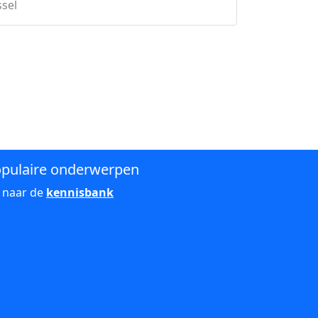
ssel
pulaire onderwerpen
 naar de
kennisbank