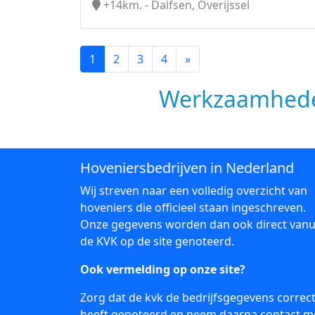
+14km. - Dalfsen, Overijssel
1
2
3
4
»
Werkzaamhede
Hoveniersbedrijven in Nederland
Wij streven naar een volledig overzicht van
hoveniers die officieel staan ingeschreven.
Onze gegevens worden dan ook direct vanu
de KVK op de site genoteerd.
Ook vermelding op onze site?
Zorg dat de kvk de bedrijfsgegevens correc
heeft genoteerd en neem daarna
contact
m