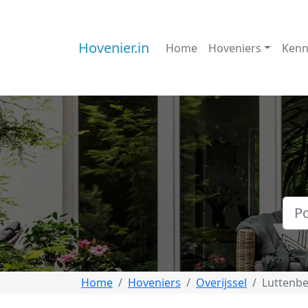
Hovenier.in
Home
Hoveniers
Kenn
Home
Hoveniers
Overijssel
Luttenb