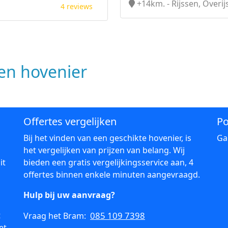
+14km. - Rijssen, Overij
4 reviews
n hovenier
Offertes vergelijken
Po
Bij het vinden van een geschikte hovenier, is
Ga
het vergelijken van prijzen van belang. Wij
it
bieden een gratis vergelijkingsservice aan, 4
offertes binnen enkele minuten aangevraagd.
Hulp bij uw aanvraag?
t
085 109 7398
Vraag het Bram:
et