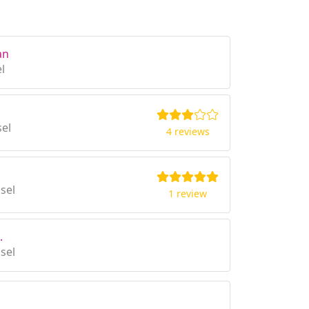
an
l
sel
4 reviews
sel
1 review
.
ssel