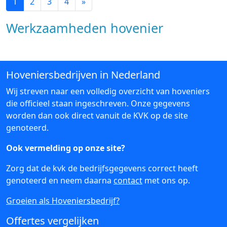
1
2
3
4
»
Werkzaamheden hovenier
Hoveniersbedrijven in Nederland
Wij streven naar een volledig overzicht van hoveniers
die officieel staan ingeschreven. Onze gegevens
worden dan ook direct vanuit de KVK op de site
genoteerd.
Ook vermelding op onze site?
Zorg dat de kvk de bedrijfsgegevens correct heeft
genoteerd en neem daarna
contact
met ons op.
Groeien als Hoveniersbedrijf?
Offertes vergelijken