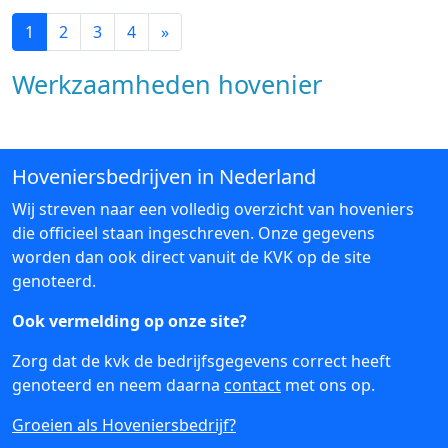
1
2
3
4
»
Werkzaamheden hovenier
Hoveniersbedrijven in Nederland
Wij streven naar een volledig overzicht van hoveniers
die officieel staan ingeschreven. Onze gegevens
worden dan ook direct vanuit de KVK op de site
genoteerd.
Ook vermelding op onze site?
Zorg dat de kvk de bedrijfsgegevens correct heeft
genoteerd en neem daarna
contact
met ons op.
Groeien als Hoveniersbedrijf?