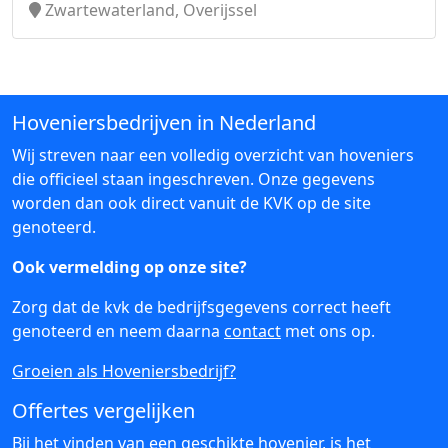
Zwartewaterland, Overijssel
Hoveniersbedrijven in Nederland
Wij streven naar een volledig overzicht van hoveniers
die officieel staan ingeschreven. Onze gegevens
worden dan ook direct vanuit de KVK op de site
genoteerd.
Ook vermelding op onze site?
Zorg dat de kvk de bedrijfsgegevens correct heeft
genoteerd en neem daarna
contact
met ons op.
Groeien als Hoveniersbedrijf?
Offertes vergelijken
Bij het vinden van een geschikte hovenier, is het