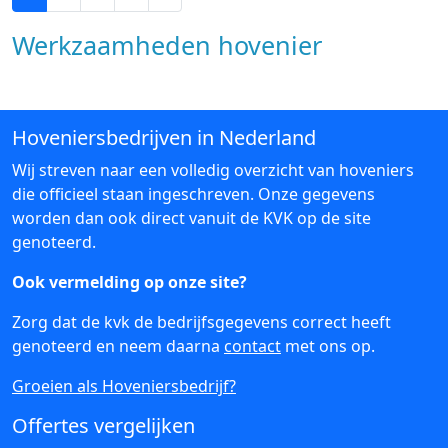
Werkzaamheden hovenier
Hoveniersbedrijven in Nederland
Wij streven naar een volledig overzicht van hoveniers
die officieel staan ingeschreven. Onze gegevens
worden dan ook direct vanuit de KVK op de site
genoteerd.
Ook vermelding op onze site?
Zorg dat de kvk de bedrijfsgegevens correct heeft
genoteerd en neem daarna
contact
met ons op.
Groeien als Hoveniersbedrijf?
Offertes vergelijken