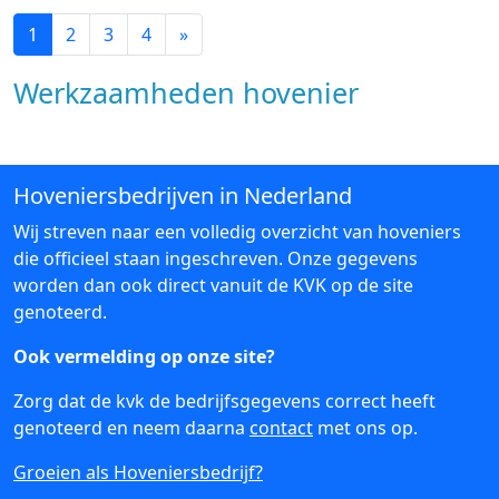
1
2
3
4
»
Werkzaamheden hovenier
Hoveniersbedrijven in Nederland
Wij streven naar een volledig overzicht van hoveniers
die officieel staan ingeschreven. Onze gegevens
worden dan ook direct vanuit de KVK op de site
genoteerd.
Ook vermelding op onze site?
Zorg dat de kvk de bedrijfsgegevens correct heeft
genoteerd en neem daarna
contact
met ons op.
Groeien als Hoveniersbedrijf?