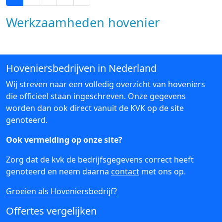
Werkzaamheden hovenier
Hoveniersbedrijven in Nederland
Wij streven naar een volledig overzicht van hoveniers
die officieel staan ingeschreven. Onze gegevens
worden dan ook direct vanuit de KVK op de site
genoteerd.
Ook vermelding op onze site?
Zorg dat de kvk de bedrijfsgegevens correct heeft
genoteerd en neem daarna
contact
met ons op.
Groeien als Hoveniersbedrijf?
Offertes vergelijken