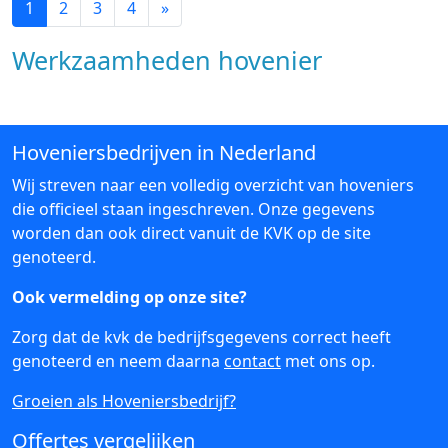
1
2
3
4
»
Werkzaamheden hovenier
Hoveniersbedrijven in Nederland
Wij streven naar een volledig overzicht van hoveniers
die officieel staan ingeschreven. Onze gegevens
worden dan ook direct vanuit de KVK op de site
genoteerd.
Ook vermelding op onze site?
Zorg dat de kvk de bedrijfsgegevens correct heeft
genoteerd en neem daarna
contact
met ons op.
Groeien als Hoveniersbedrijf?
Offertes vergelijken