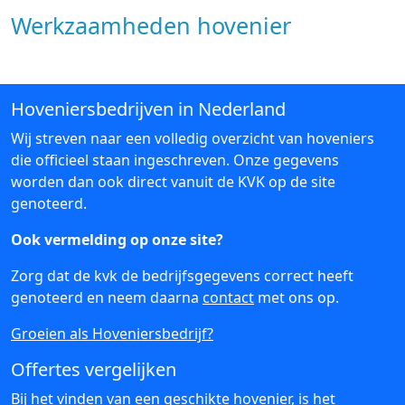
Werkzaamheden hovenier
Hoveniersbedrijven in Nederland
Wij streven naar een volledig overzicht van hoveniers
die officieel staan ingeschreven. Onze gegevens
worden dan ook direct vanuit de KVK op de site
genoteerd.
Ook vermelding op onze site?
Zorg dat de kvk de bedrijfsgegevens correct heeft
genoteerd en neem daarna
contact
met ons op.
Groeien als Hoveniersbedrijf?
Offertes vergelijken
Bij het vinden van een geschikte hovenier, is het