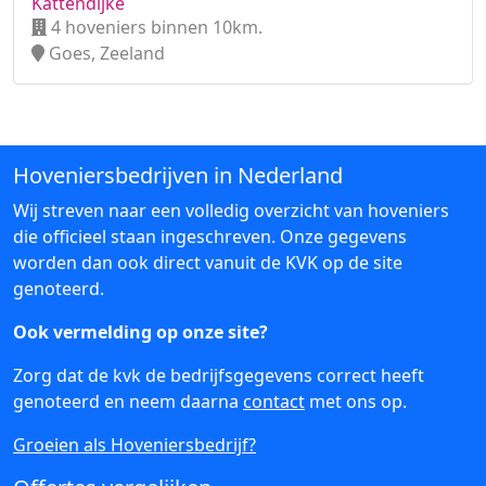
Kattendijke
4 hoveniers binnen 10km.
Goes, Zeeland
Hoveniersbedrijven in Nederland
Wij streven naar een volledig overzicht van hoveniers
die officieel staan ingeschreven. Onze gegevens
worden dan ook direct vanuit de KVK op de site
genoteerd.
Ook vermelding op onze site?
Zorg dat de kvk de bedrijfsgegevens correct heeft
genoteerd en neem daarna
contact
met ons op.
Groeien als Hoveniersbedrijf?