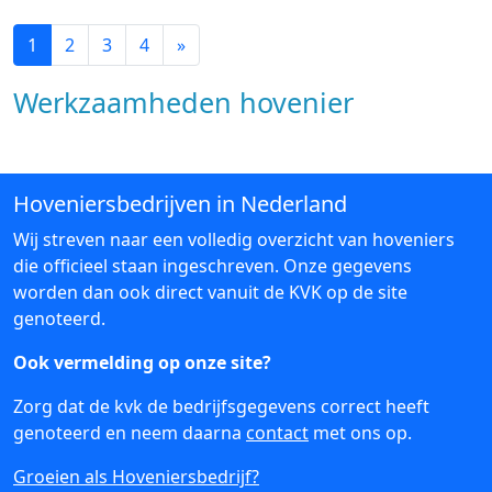
1
2
3
4
»
Werkzaamheden hovenier
Hoveniersbedrijven in Nederland
Wij streven naar een volledig overzicht van hoveniers
die officieel staan ingeschreven. Onze gegevens
worden dan ook direct vanuit de KVK op de site
genoteerd.
Ook vermelding op onze site?
Zorg dat de kvk de bedrijfsgegevens correct heeft
genoteerd en neem daarna
contact
met ons op.
Groeien als Hoveniersbedrijf?