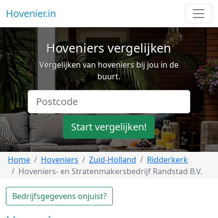
Hovenier.in
Hoveniers vergelijken
Vergelijken van hoveniers bij jou in de
buurt.
Start vergelijken!
Home
Hoveniers
Zuid-Holland
Ridderkerk
Hoveniers- en Stratenmakersbedrijf Randstad B.V.
Bedrijfsgegevens onjuist?