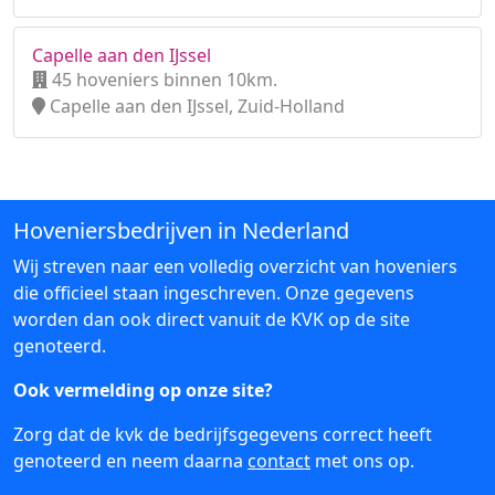
Capelle aan den IJssel
45 hoveniers binnen 10km.
Capelle aan den IJssel, Zuid-Holland
Hoveniersbedrijven in Nederland
Wij streven naar een volledig overzicht van hoveniers
die officieel staan ingeschreven. Onze gegevens
worden dan ook direct vanuit de KVK op de site
genoteerd.
Ook vermelding op onze site?
Zorg dat de kvk de bedrijfsgegevens correct heeft
genoteerd en neem daarna
contact
met ons op.