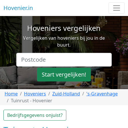
Hovenier.in
Hoveniers vergelijken
Vergelijken van hoveniers bij jou in de
buurt.
Start vergelijken!
Home
Hoveniers
Zuid-Holland
's-Gravenhage
Tuinrust - Hovenier
Bedrijfsgegevens onjuist?