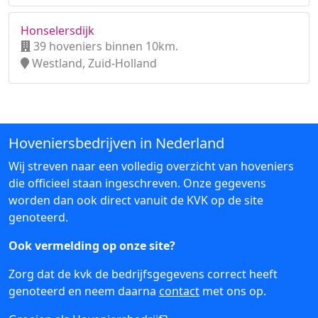
Honselersdijk
39 hoveniers binnen 10km.
Westland, Zuid-Holland
Hoveniersbedrijven in Nederland
Wij streven naar een volledig overzicht van hoveniers
die officieel staan ingeschreven. Onze gegevens
worden dan ook direct vanuit de KVK op de site
genoteerd.
Ook vermelding op onze site?
Zorg dat de kvk de bedrijfsgegevens correct heeft
genoteerd en neem daarna
contact
met ons op.