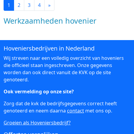
1
2
3
4
»
Werkzaamheden hovenier
Hoveniersbedrijven in Nederland
Wij streven naar een volledig overzicht van hoveniers
die officieel staan ingeschreven. Onze gegevens
worden dan ook direct vanuit de KVK op de site
genoteerd.
Ook vermelding op onze site?
Zorg dat de kvk de bedrijfsgegevens correct heeft
genoteerd en neem daarna
contact
met ons op.
Groeien als Hoveniersbedrijf?