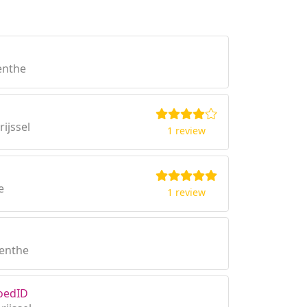
enthe
ijssel
1 review
e
1 review
renthe
oedID