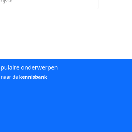
rijssel
pulaire onderwerpen
 naar de
kennisbank