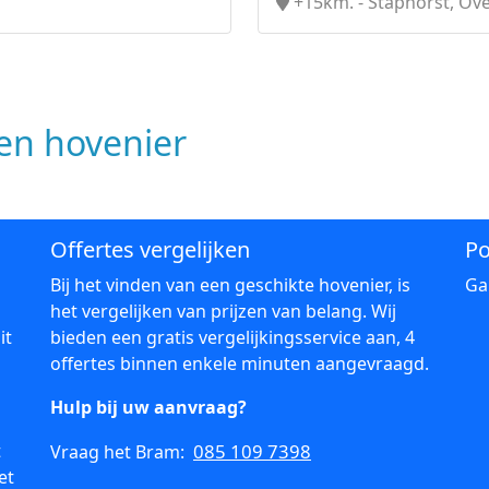
+15km. - Staphorst, Ove
n hovenier
Offertes vergelijken
Po
Bij het vinden van een geschikte hovenier, is
Ga
het vergelijken van prijzen van belang. Wij
it
bieden een gratis vergelijkingsservice aan, 4
offertes binnen enkele minuten aangevraagd.
Hulp bij uw aanvraag?
t
085 109 7398
Vraag het Bram:
et