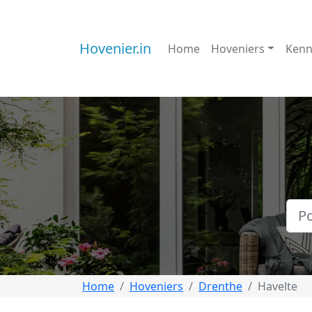
Hovenier.in
Home
Hoveniers
Kenn
Home
Hoveniers
Drenthe
Havelte