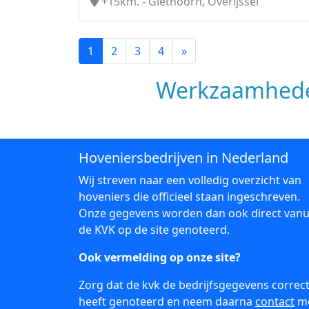
+15km. - Giethoorn, Overijssel
1
2
3
4
»
Werkzaamhede
Hoveniersbedrijven in Nederland
Wij streven naar een volledig overzicht van
hoveniers die officieel staan ingeschreven.
Onze gegevens worden dan ook direct vanu
de KVK op de site genoteerd.
Ook vermelding op onze site?
Zorg dat de kvk de bedrijfsgegevens correc
heeft genoteerd en neem daarna
contact
m