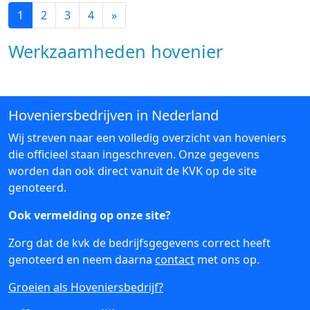
1
2
3
4
»
Werkzaamheden hovenier
Hoveniersbedrijven in Nederland
Wij streven naar een volledig overzicht van hoveniers
die officieel staan ingeschreven. Onze gegevens
worden dan ook direct vanuit de KVK op de site
genoteerd.
Ook vermelding op onze site?
Zorg dat de kvk de bedrijfsgegevens correct heeft
genoteerd en neem daarna
contact
met ons op.
Groeien als Hoveniersbedrijf?