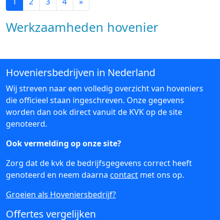
1
2
3
4
»
Werkzaamheden hovenier
Hoveniersbedrijven in Nederland
Wij streven naar een volledig overzicht van hoveniers
die officieel staan ingeschreven. Onze gegevens
worden dan ook direct vanuit de KVK op de site
genoteerd.
Ook vermelding op onze site?
Zorg dat de kvk de bedrijfsgegevens correct heeft
genoteerd en neem daarna
contact
met ons op.
Groeien als Hoveniersbedrijf?
Offertes vergelijken