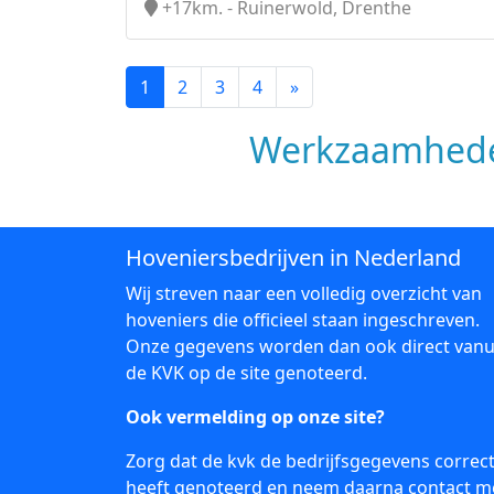
+17km. - Ruinerwold, Drenthe
1
2
3
4
»
Werkzaamhede
Hoveniersbedrijven in Nederland
Wij streven naar een volledig overzicht van
hoveniers die officieel staan ingeschreven.
Onze gegevens worden dan ook direct vanu
de KVK op de site genoteerd.
Ook vermelding op onze site?
Zorg dat de kvk de bedrijfsgegevens correc
heeft genoteerd en neem daarna
contact
m