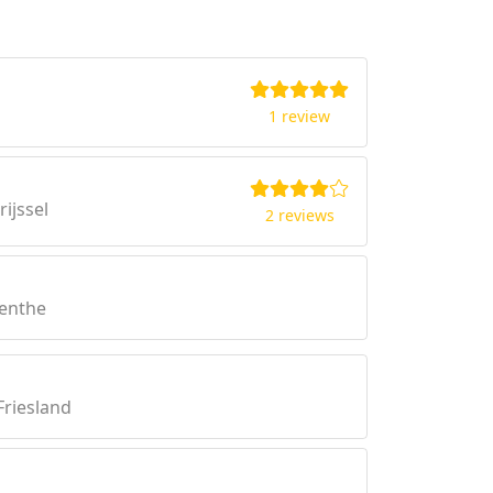
?
1 review
ijssel
2 reviews
renthe
Friesland