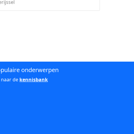
rijssel
pulaire onderwerpen
 naar de
kennisbank