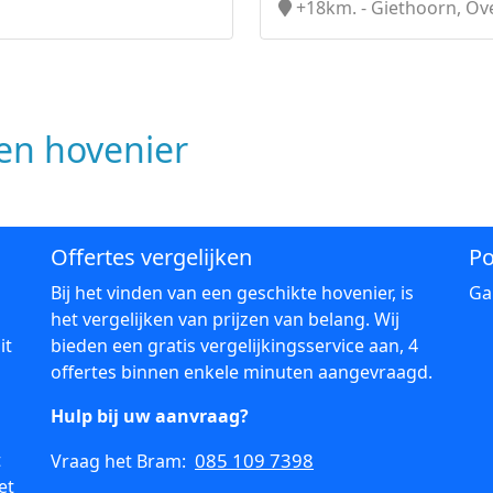
+18km. - Giethoorn, Ove
n hovenier
Offertes vergelijken
Po
Bij het vinden van een geschikte hovenier, is
Ga
het vergelijken van prijzen van belang. Wij
it
bieden een gratis vergelijkingsservice aan, 4
offertes binnen enkele minuten aangevraagd.
Hulp bij uw aanvraag?
t
085 109 7398
Vraag het Bram:
et