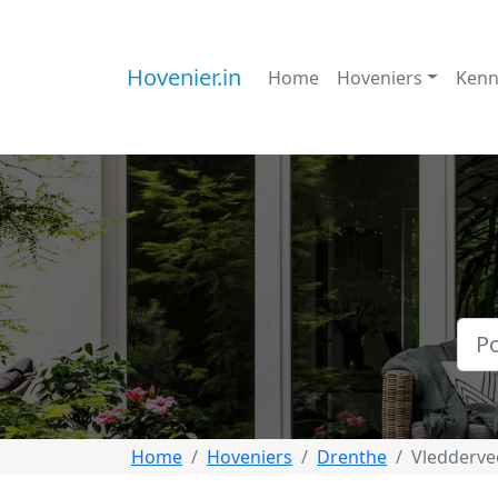
Hovenier.in
Home
Hoveniers
Kenn
Home
Hoveniers
Drenthe
Vledderve