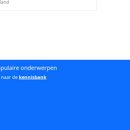
rland
pulaire onderwerpen
 naar de
kennisbank