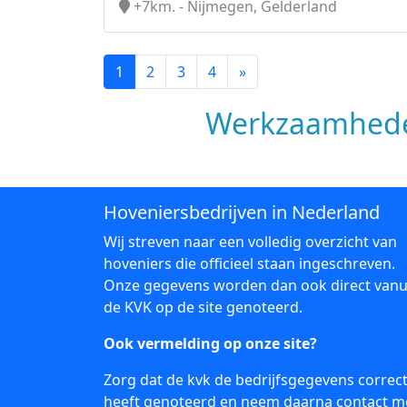
+7km. - Nijmegen, Gelderland
1
2
3
4
»
Werkzaamhede
Hoveniersbedrijven in Nederland
Wij streven naar een volledig overzicht van
hoveniers die officieel staan ingeschreven.
Onze gegevens worden dan ook direct vanu
de KVK op de site genoteerd.
Ook vermelding op onze site?
Zorg dat de kvk de bedrijfsgegevens correc
heeft genoteerd en neem daarna
contact
m