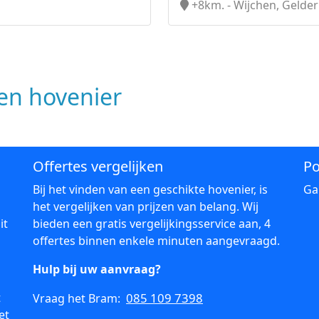
+8km. - Wijchen, Gelde
n hovenier
Offertes vergelijken
Po
Bij het vinden van een geschikte hovenier, is
Ga
het vergelijken van prijzen van belang. Wij
it
bieden een gratis vergelijkingsservice aan, 4
offertes binnen enkele minuten aangevraagd.
Hulp bij uw aanvraag?
t
085 109 7398
Vraag het Bram:
et