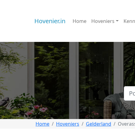
Hovenier.in
Home
Hoveniers
Kenn
Home
Hoveniers
Gelderland
Overass