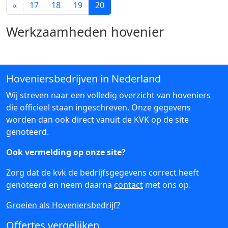
«
17
18
19
20
Werkzaamheden hovenier
Hoveniersbedrijven in Nederland
Wij streven naar een volledig overzicht van hoveniers
die officieel staan ingeschreven. Onze gegevens
worden dan ook direct vanuit de KVK op de site
genoteerd.
Ook vermelding op onze site?
Zorg dat de kvk de bedrijfsgegevens correct heeft
genoteerd en neem daarna
contact
met ons op.
Groeien als Hoveniersbedrijf?
Offertes vergelijken