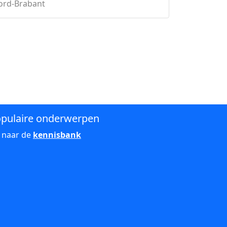
ord-Brabant
pulaire onderwerpen
 naar de
kennisbank