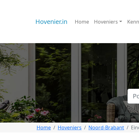
Hovenier.in
Home
Hoveniers
Kenn
Home
Hoveniers
Noord-Brabant
Ei