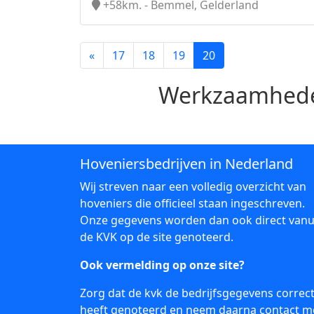
+58km. - Bemmel, Gelderland
«
17
18
19
20
Werkzaamhede
Hoveniersbedrijven in Nederland
Wij streven naar een volledig overzicht van
hoveniers die officieel staan ingeschreven.
Onze gegevens worden dan ook direct vanu
de KVK op de site genoteerd.
Ook vermelding op onze site?
Zorg dat de kvk de bedrijfsgegevens correc
heeft genoteerd en neem daarna
contact
m