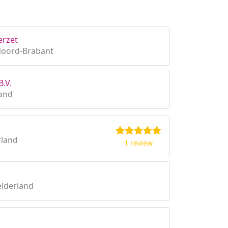
erzet
Noord-Brabant
B.V.
land
rland
1 review
lderland