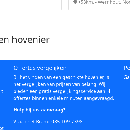
+58km. - Wernhout, No
n hovenier
Offertes vergelijken
Po
Bij het vinden van een geschikte hovenier, is
Ga
het vergelijken van prijzen van belang. Wij
it
bieden een gratis vergelijkingsservice aan, 4
offertes binnen enkele minuten aangevraagd.
Hulp bij uw aanvraag?
t
085 109 7398
Vraag het Bram:
et