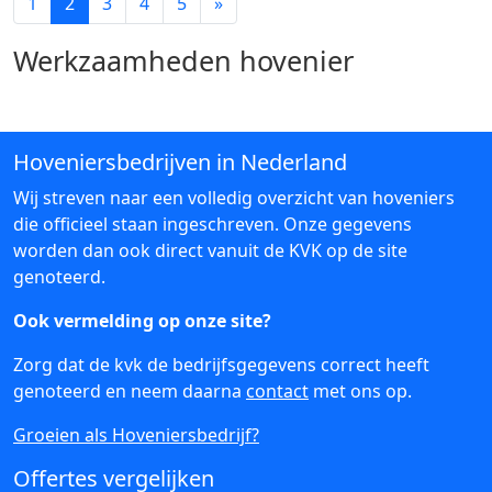
1
2
3
4
5
»
Werkzaamheden hovenier
Hoveniersbedrijven in Nederland
Wij streven naar een volledig overzicht van hoveniers
die officieel staan ingeschreven. Onze gegevens
worden dan ook direct vanuit de KVK op de site
genoteerd.
Ook vermelding op onze site?
Zorg dat de kvk de bedrijfsgegevens correct heeft
genoteerd en neem daarna
contact
met ons op.
Groeien als Hoveniersbedrijf?
Offertes vergelijken