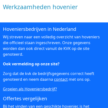
Werkzaamheden hovenier
Hoveniersbedrijven in Nederland
Wij streven naar een volledig overzicht van hoveniers
die officieel staan ingeschreven. Onze gegevens
worden dan ook direct vanuit de KVK op de site
genoteerd.
Ook vermelding op onze site?
Zorg dat de kvk de bedrijfsgegevens correct heeft
genoteerd en neem daarna
contact
met ons op.
Groeien als Hoveniersbedrijf?
Offertes vergelijken
Bij het vinden van een geschikte hovenier, is het