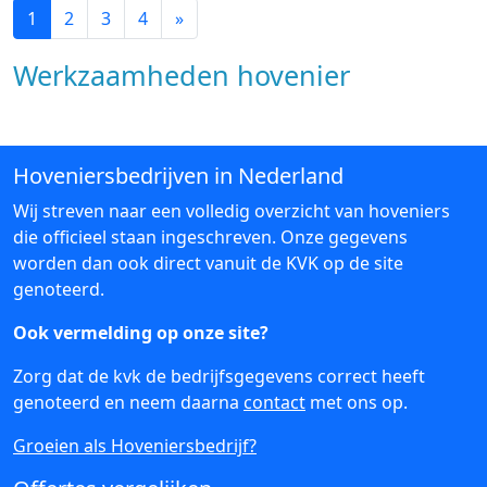
1
2
3
4
»
Werkzaamheden hovenier
Hoveniersbedrijven in Nederland
Wij streven naar een volledig overzicht van hoveniers
die officieel staan ingeschreven. Onze gegevens
worden dan ook direct vanuit de KVK op de site
genoteerd.
Ook vermelding op onze site?
Zorg dat de kvk de bedrijfsgegevens correct heeft
genoteerd en neem daarna
contact
met ons op.
Groeien als Hoveniersbedrijf?