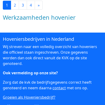
1
2
3
4
»
Werkzaamheden hovenier
Hoveniersbedrijven in Nederland
Wij streven naar een volledig overzicht van hoveniers
die officieel staan ingeschreven. Onze gegevens
worden dan ook direct vanuit de KVK op de site
genoteerd.
Ook vermelding op onze site?
Zorg dat de kvk de bedrijfsgegevens correct heeft
genoteerd en neem daarna
contact
met ons op.
Groeien als Hoveniersbedrijf?