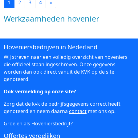
1
2
3
4
»
Werkzaamheden hovenier
Hoveniersbedrijven in Nederland
Wij streven naar een volledig overzicht van hoveniers
die officieel staan ingeschreven. Onze gegevens
worden dan ook direct vanuit de KVK op de site
genoteerd.
Ook vermelding op onze site?
Zorg dat de kvk de bedrijfsgegevens correct heeft
genoteerd en neem daarna
contact
met ons op.
Groeien als Hoveniersbedrijf?
Offertes vergelijken