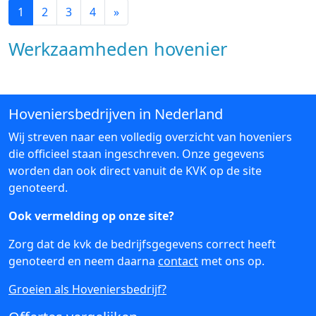
1
2
3
4
»
Werkzaamheden hovenier
Hoveniersbedrijven in Nederland
Wij streven naar een volledig overzicht van hoveniers
die officieel staan ingeschreven. Onze gegevens
worden dan ook direct vanuit de KVK op de site
genoteerd.
Ook vermelding op onze site?
Zorg dat de kvk de bedrijfsgegevens correct heeft
genoteerd en neem daarna
contact
met ons op.
Groeien als Hoveniersbedrijf?