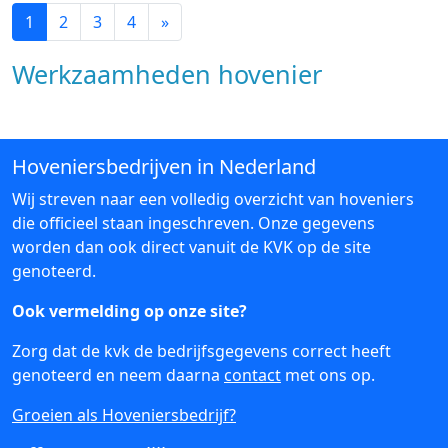
1
2
3
4
»
Werkzaamheden hovenier
Hoveniersbedrijven in Nederland
Wij streven naar een volledig overzicht van hoveniers
die officieel staan ingeschreven. Onze gegevens
worden dan ook direct vanuit de KVK op de site
genoteerd.
Ook vermelding op onze site?
Zorg dat de kvk de bedrijfsgegevens correct heeft
genoteerd en neem daarna
contact
met ons op.
Groeien als Hoveniersbedrijf?