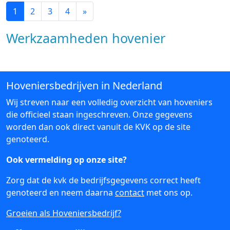
1
2
3
4
»
Werkzaamheden hovenier
Hoveniersbedrijven in Nederland
Wij streven naar een volledig overzicht van hoveniers
die officieel staan ingeschreven. Onze gegevens
worden dan ook direct vanuit de KVK op de site
genoteerd.
Ook vermelding op onze site?
Zorg dat de kvk de bedrijfsgegevens correct heeft
genoteerd en neem daarna
contact
met ons op.
Groeien als Hoveniersbedrijf?