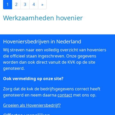
1
2
3
4
»
Werkzaamheden hovenier
Hoveniersbedrijven in Nederland
Wij streven naar een volledig overzicht van hoveniers
die officieel staan ingeschreven. Onze gegevens
worden dan ook direct vanuit de KVK op de site
genoteerd.
Ook vermelding op onze site?
Zorg dat de kvk de bedrijfsgegevens correct heeft
genoteerd en neem daarna
contact
met ons op.
Groeien als Hoveniersbedrijf?